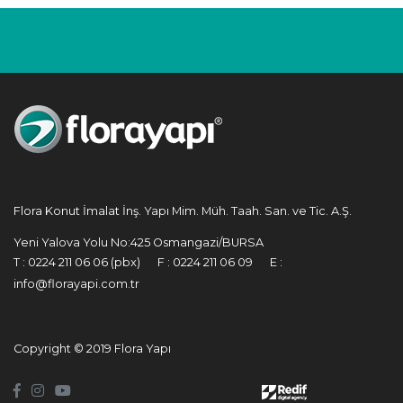
Flora Konut İmalat İnş. Yapı Mim. Müh. Taah. San. ve Tic. A.Ş.
Yeni Yalova Yolu No:425 Osmangazi/BURSA
T :
0224 211 06 06 (pbx)
F :
0224 211 06 09
E :
info@florayapi.com.tr
Copyright © 2019 Flora Yapı